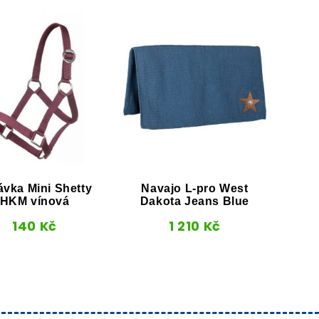
ávka Mini Shetty
Navajo L-pro West
Sko
HKM vínová
Dakota Jeans Blue
d
140
Kč
1 210
Kč