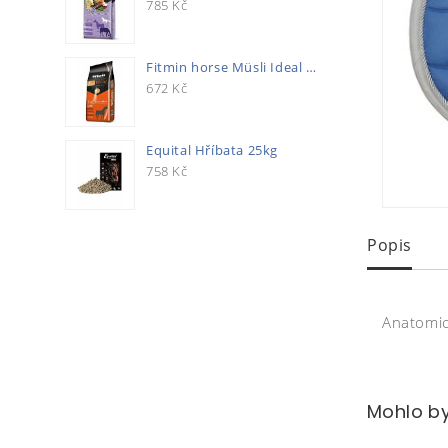
785
Kč
Fitmin horse Müsli Ideal 20kg
672
Kč
Equital Hříbata 25kg
758
Kč
Popis
Anatomic
Mohlo by