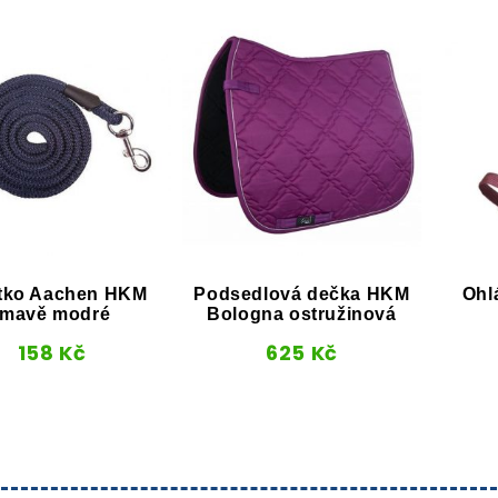
tko Aachen HKM
Podsedlová dečka HKM
Ohl
tmavě modré
Bologna ostružinová
158
Kč
625
Kč