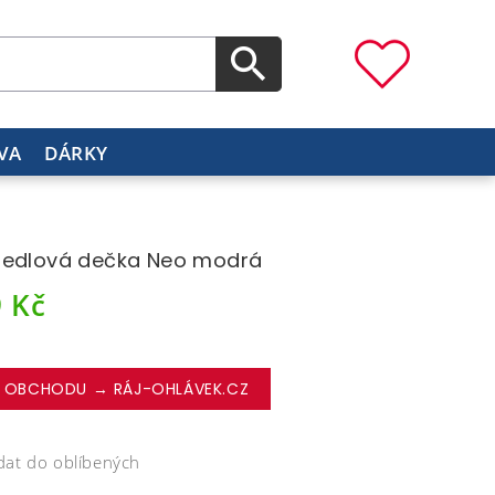
VA
DÁRKY
edlová dečka Neo modrá
9
Kč
 OBCHODU → RÁJ-OHLÁVEK.CZ
dat do oblíbených