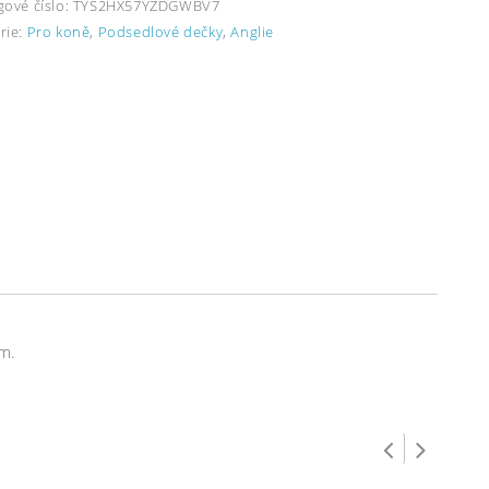
gové číslo:
TYS2HX57YZDGWBV7
rie:
Pro koně
,
Podsedlové dečky
,
Anglie
m.