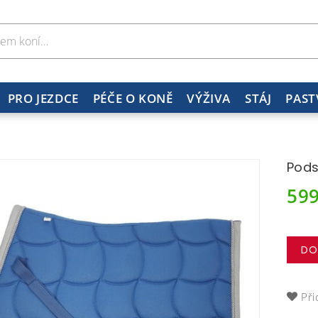
PRO JEZDCE
PÉČE O KONĚ
VÝŽIVA
STÁJ
PAST
Pods
59
DO
Při