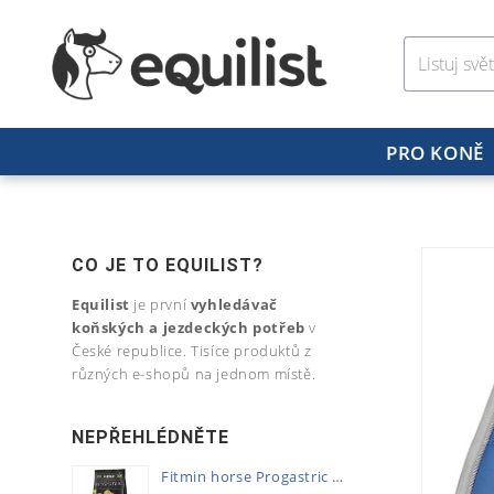
PRO KONĚ
CO JE TO EQUILIST?
Equilist
je první
vyhledávač
koňských a jezdeckých potřeb
v
České republice. Tisíce produktů z
různých e-shopů na jednom místě.
NEPŘEHLÉDNĚTE
Fitmin horse Progastric 20kg