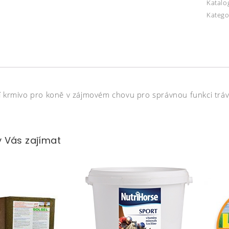
Katalo
Katego
í krmivo pro koně v zájmovém chovu pro správnou funkci trávi
 Vás zajímat