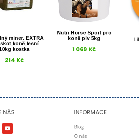
Nutri Horse Sport pro
olný miner. EXTRA
koně plv 5kg
Li
 skot,koně,lesní
1 069
Kč
10kg kostka
214
Kč
E NÁS
INFORMACE
Blog
agram
youtube
O nás