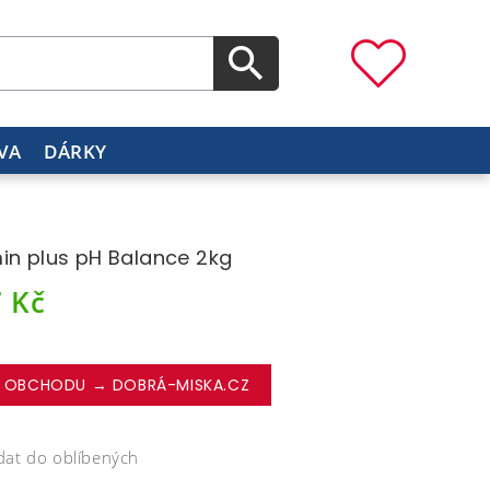
VA
DÁRKY
in plus pH Balance 2kg
7
Kč
 OBCHODU → DOBRÁ-MISKA.CZ
dat do oblíbených