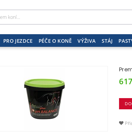
PRO JEZDCE
PÉČE O KONĚ
VÝŽIVA
STÁJ
PAST
Prem
61
DO
Při