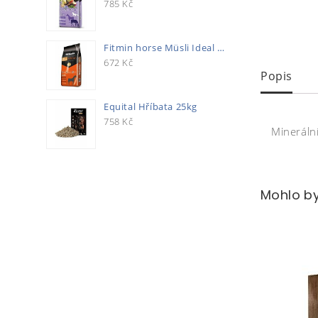
785
Kč
Fitmin horse Müsli Ideal 20kg
672
Kč
Popis
Equital Hříbata 25kg
758
Kč
Mineráln
Mohlo by