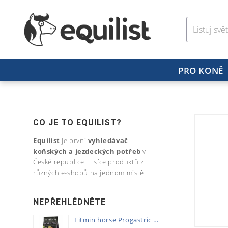
PRO KONĚ
CO JE TO EQUILIST?
Equilist
je první
vyhledávač
koňských a jezdeckých potřeb
v
České republice. Tisíce produktů z
různých e-shopů na jednom místě.
NEPŘEHLÉDNĚTE
Fitmin horse Progastric 20kg