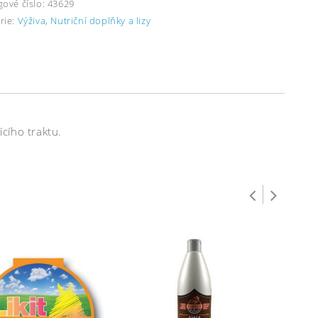
gové číslo:
43629
rie:
Výživa
,
Nutriční doplňky a lizy
cího traktu.