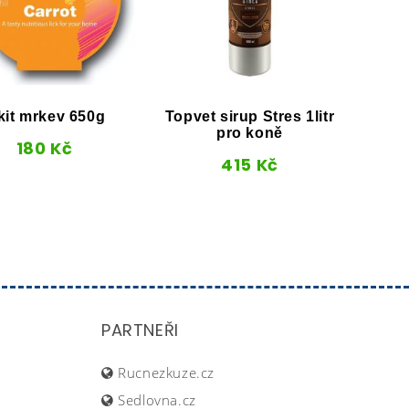
kit mrkev 650g
Topvet sirup Stres 1litr
K
pro koně
180
Kč
415
Kč
PARTNEŘI
Rucnezkuze.cz
Sedlovna.cz