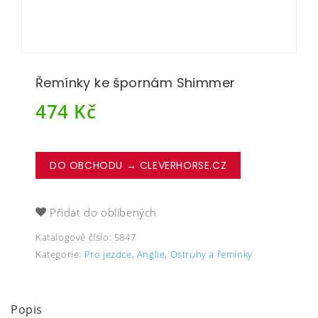
Řemínky ke špornám Shimmer
474
Kč
DO OBCHODU → CLEVERHORSE.CZ
Přidat do oblíbených
Katalogové číslo:
5847
Kategorie:
Pro jezdce
,
Anglie
,
Ostruhy a řemínky
Popis