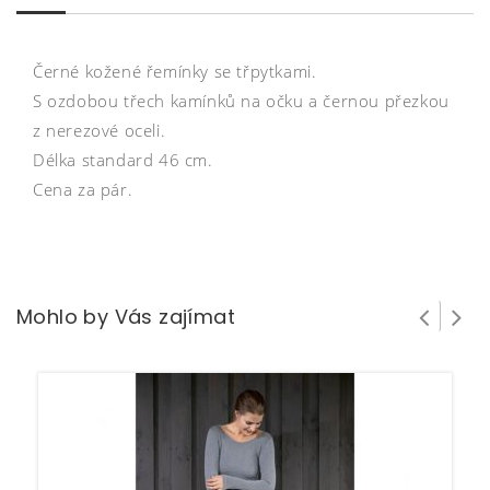
Černé kožené řemínky se třpytkami.
S ozdobou třech kamínků na očku a černou přezkou
z nerezové oceli.
Délka standard 46 cm.
Cena za pár.
Mohlo by Vás zajímat