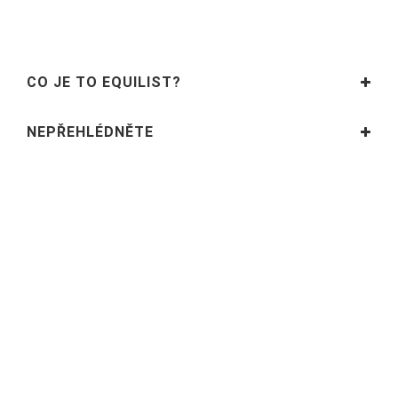
CO JE TO EQUILIST?
NEPŘEHLÉDNĚTE
SLEDUJTE NÁS
INFORMACE
PARTNEŘI
© 2018 - 2021 | Equilist.cz - 1. Vyhledávač koňských a jezdeckých
potřeb