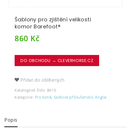
Šablony pro zjištění velikosti
komor Barefoot®
860
Kč
DO OBCHODU → CLEVERHORSE.CZ
Přidat do oblíbených
Katalogové číslo:
8610
Kategorie:
Pro koně
,
Sedlové příslušenství
,
Anglie
Popis