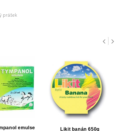
vý prášek
mpanol emulse
Likit banán 650g
Likit