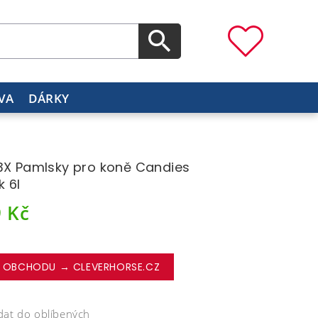
VA
DÁRKY
3X Pamlsky pro koně Candies
k 6l
9
Kč
 OBCHODU → CLEVERHORSE.CZ
dat do oblíbených