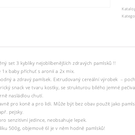
Katalo
Katego
ný set 3 kyblíky nejoblíbenějších zdravých pamlsků !!
1x baby příchuť s aronií a 2x mix.
hodný a zdravý pamlsek. Extrudovaný cereální výrobek – pocho
rický snack ve tvaru kostky, se strukturou bílého jemné pečiva,
rně nasládlou chutí.
avně pro koně a pro lidi. Může být bez obav použit jako pamls
př. pejsky.
ro senzitivní jedince, neobsahuje lepek.
líku 500g, objemově 6l je v něm hodně pamlsků!