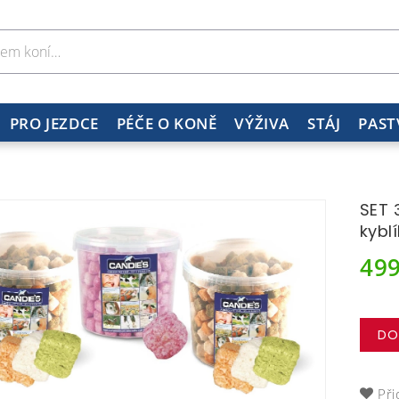
PRO JEZDCE
PÉČE O KONĚ
VÝŽIVA
STÁJ
PAST
SET 
kyblí
49
DO
Při