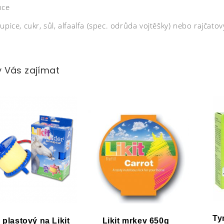
nce
upice, cukr, sůl, alfaalfa (spec. odrůda vojtěšky) nebo rajčato
 Vás zajímat
Ty
 plastový na Likit
Likit mrkev 650g