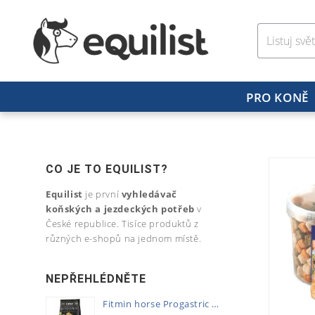
PRO KONĚ
CO JE TO EQUILIST?
Equilist
je první
vyhledávač
koňských a jezdeckých potřeb
v
České republice. Tisíce produktů z
různých e-shopů na jednom místě.
NEPŘEHLÉDNĚTE
Fitmin horse Progastric 20kg