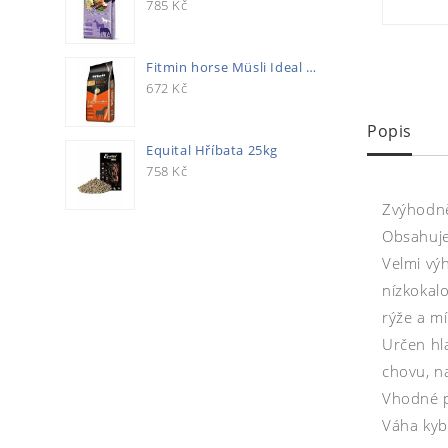
785
Kč
Fitmin horse Müsli Ideal 20kg
672
Kč
Popis
Equital Hříbata 25kg
758
Kč
Zvýhodně
Obsahuje 
Velmi vý
nízkokalo
rýže a mí
Určen hl
chovu, na
Vhodné p
Váha kyb