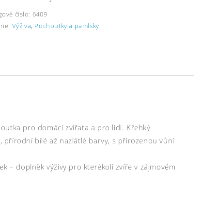
gové číslo:
6409
rie:
Výživa
,
Pochoutky a pamlsky
utka pro domácí zvířata a pro lidi. Křehký
 přírodní bílé až nazlátlé barvy, s přirozenou vůní
ek – doplněk výživy pro kterékoli zvíře v zájmovém