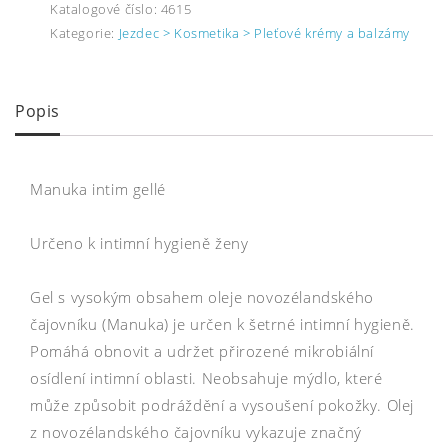
Katalogové číslo:
4615
Kategorie:
Jezdec > Kosmetika > Pleťové krémy a balzámy
Popis
Manuka intim gellé
Určeno k intimní hygieně ženy
Gel s vysokým obsahem oleje novozélandského
čajovníku (Manuka) je určen k šetrné intimní hygieně.
Pomáhá obnovit a udržet přirozené mikrobiální
osídlení intimní oblasti. Neobsahuje mýdlo, které
může způsobit podráždění a vysoušení pokožky. Olej
z novozélandského čajovníku vykazuje značný