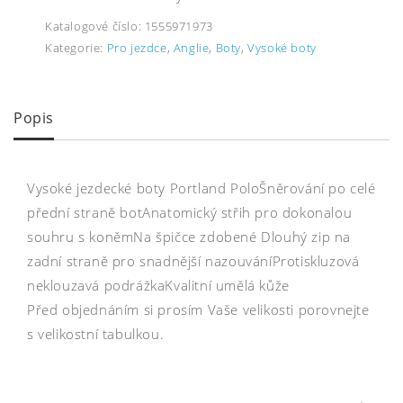
Katalogové číslo:
1555971973
Kategorie:
Pro jezdce
,
Anglie
,
Boty
,
Vysoké boty
Popis
Vysoké jezdecké boty Portland PoloŠněrování po celé
přední straně botAnatomický střih pro dokonalou
souhru s koněmNa špičce zdobené Dlouhý zip na
zadní straně pro snadnější nazouváníProtiskluzová
neklouzavá podrážkaKvalitní umělá kůže
Před objednáním si prosím Vaše velikosti porovnejte
s velikostní tabulkou.