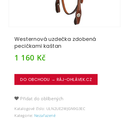
Westernová uzdečka zdobená
pecičkami kaštan
1 160
Kč
DO OBCHODU → RÁJ-OHLÁVEK.CZ
Přidat do oblíbených
Katalogové číslo:
ULN2UE2WJGN9G3EC
Kategorie:
Nezařazené