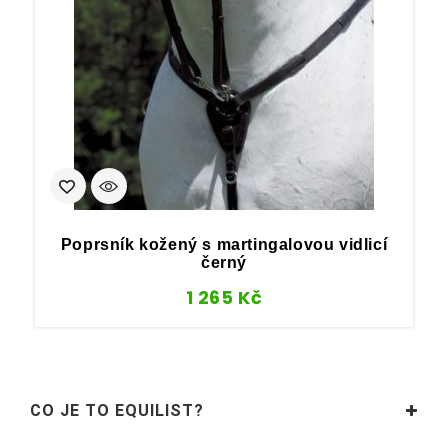
Poprsník kožený s martingalovou vidlicí
černý
1 265
Kč
CO JE TO EQUILIST?