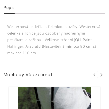
Popis
Westernová uzdečka s čelenkou s uzlíky. Westernová
čelenka a lícnice jsou ozdobeny nádhernými
pecičkami a ražbou . Velikost: střední (QH, Paint,
Haflinger, Arab atd.)Nastavitelná min cca 90 cm až
max cca 110 cm
Mohlo by Vás zajímat