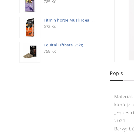
785
Kč
Fitmin horse Müsli Ideal 20kg
672
Kč
Equital Hříbata 25kg
758
Kč
Popis
Materiál
která je
„Equestri
2021
Barvy: bé