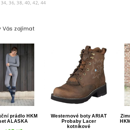
: 34, 36, 38, 40, 42, 44
 Vás zajímat
kční prádlo HKM
Westernové boty ARIAT
Zim
set ALASKA
Probaby Lacer
HKM
kotníkové