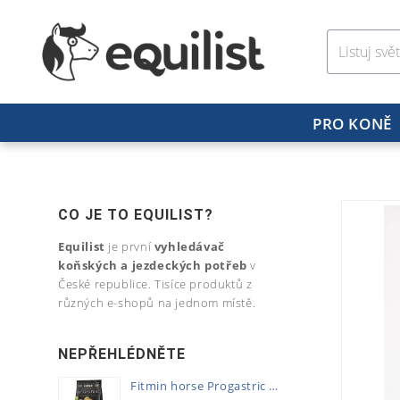
PRO KONĚ
CO JE TO EQUILIST?
Equilist
je první
vyhledávač
koňských a jezdeckých potřeb
v
České republice. Tisíce produktů z
různých e-shopů na jednom místě.
NEPŘEHLÉDNĚTE
Fitmin horse Progastric 20kg