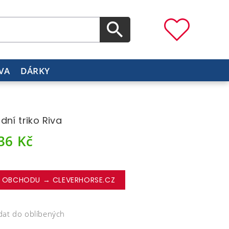
VA
DÁRKY
dní triko Riva
336
Kč
 OBCHODU → CLEVERHORSE.CZ
dat do oblíbených