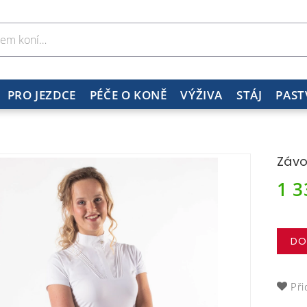
PRO JEZDCE
PÉČE O KONĚ
VÝŽIVA
STÁJ
PAST
Závo
1 
DO
Při