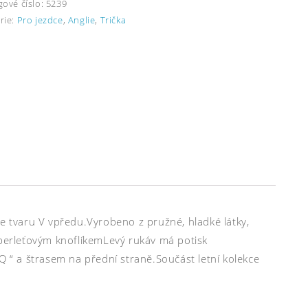
gové číslo:
5239
rie:
Pro jezdce
,
Anglie
,
Trička
ve tvaru V vpředu.Vyrobeno z pružné, hladké látky,
 perleťovým knoflíkemLevý rukáv má potisk
Q “ a štrasem na přední straně.Součást letní kolekce