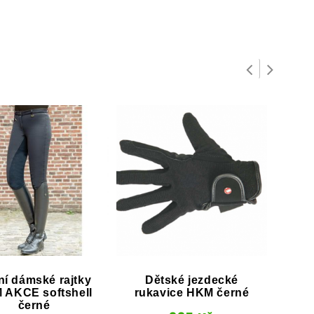
ní dámské rajtky
Dětské jezdecké
Wes
 AKCE softshell
rukavice HKM černé
řemí
černé