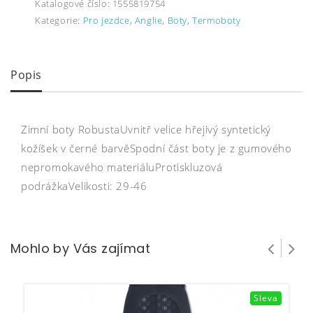
Katalogové číslo:
1555819754
Kategorie:
Pro jezdce
,
Anglie
,
Boty
,
Termoboty
Popis
Zimní boty RobustaUvnitř velice hřejivý syntetický
kožíšek v černé barvěSpodní část boty je z gumového
nepromokavého materiáluProtiskluzová
podrážkaVelikosti: 29-46
Mohlo by Vás zajímat
Sleva