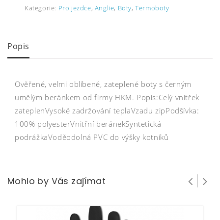
Kategorie:
Pro jezdce
,
Anglie
,
Boty
,
Termoboty
Popis
Ověřené, velmi oblíbené, zateplené boty s černým
umělým beránkem od firmy HKM. Popis:Celý vnitřek
zateplenVysoké zadržování teplaVzadu zipPodšívka:
100% polyesterVnitřní beránekSyntetická
podrážkaVoděodolná PVC do výšky kotníků
Mohlo by Vás zajímat