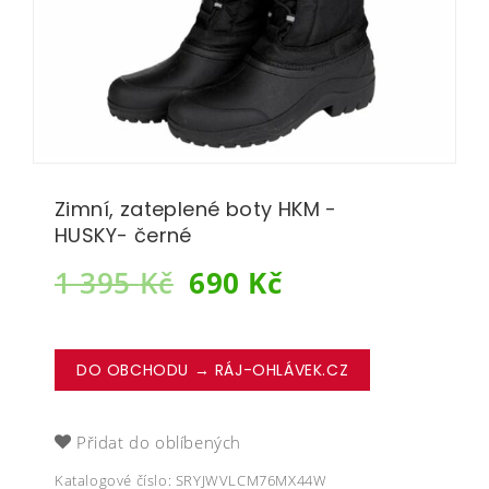
Zimní, zateplené boty HKM -
HUSKY- černé
1 395
Kč
690
Kč
DO OBCHODU → RÁJ-OHLÁVEK.CZ
Přidat do oblíbených
Katalogové číslo:
SRYJWVLCM76MX44W