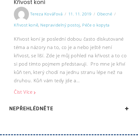
Křivost koní
Author
Posted
Categories
Tags
Tereza Kovářová
11. 11. 2019
Obecné
on
Křivost koně
,
Nepravidelný postoj
,
Péče o kopyta
Křivost koní je poslední dobou často diskutované
téma a názory na to, co je a nebo ještě není
křivost, se liší. Zde je můj pohled na křivost a to co
si pod tímto pojmem představuji. Pro mne je křiví
kůň ten, který chodí na jednu stranu lépe než na
druhou. Kůň vám tedy jde a…
Číst Více
NEPŘEHLÉDNĚTE