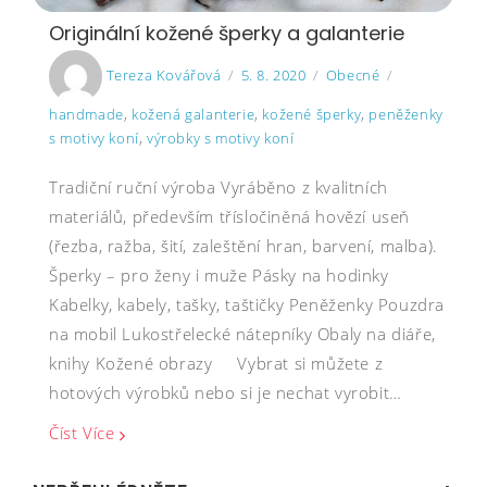
Originální kožené šperky a galanterie
Author
Posted
Categories
Tags
Tereza Kovářová
5. 8. 2020
Obecné
on
handmade
,
kožená galanterie
,
kožené šperky
,
peněženky
s motivy koní
,
výrobky s motivy koní
Tradiční ruční výroba Vyráběno z kvalitních
materiálů, především třísločiněná hovězí useň
(řezba, ražba, šití, zaleštění hran, barvení, malba).
Šperky – pro ženy i muže Pásky na hodinky
Kabelky, kabely, tašky, taštičky Peněženky Pouzdra
na mobil Lukostřelecké nátepníky Obaly na diáře,
knihy Kožené obrazy Vybrat si můžete z
hotových výrobků nebo si je nechat vyrobit…
Číst Více