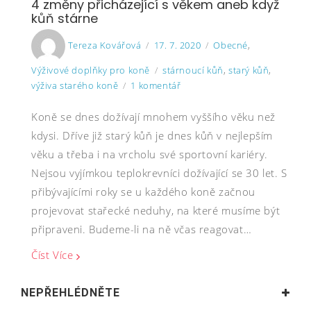
4 změny přicházející s věkem aneb když
kůň stárne
Author
Posted
Categories
Tereza Kovářová
17. 7. 2020
Obecné
,
on
Tags
Výživové doplňky pro koně
stárnoucí kůň
,
starý kůň
,
u
výživa starého koně
1 komentář
textu
Koně se dnes dožívají mnohem vyššího věku než
s
názvem
kdysi. Dříve již starý kůň je dnes kůň v nejlepším
4
věku a třeba i na vrcholu své sportovní kariéry.
změny
Nejsou vyjímkou teplokrevníci dožívající se 30 let. S
přicházející
přibývajícími roky se u každého koně začnou
s
věkem
projevovat stařecké neduhy, na které musíme být
aneb
připraveni. Budeme-li na ně včas reagovat…
když
kůň
Číst Více
stárne
NEPŘEHLÉDNĚTE