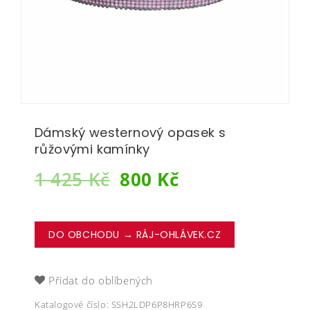
Dámský westernový opasek s
růžovými kamínky
1 425
Kč
800
Kč
DO OBCHODU → RÁJ-OHLÁVEK.CZ
Přidat do oblíbených
Katalogové číslo:
SSH2LDP6P8HRP6S9