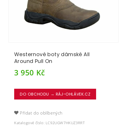
Westernové boty dámské All
Around Pull On
3 950
Kč
DO OBCHODU → RÁJ-OHLÁVEK.CZ
Přidat do oblíbených
Katalogové číslo:
LC92UGW7HKUZ3RRT