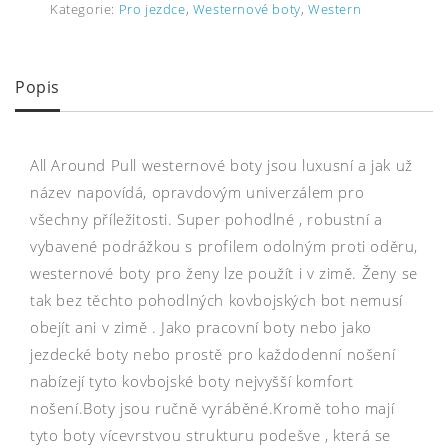
Kategorie:
Pro jezdce
,
Westernové boty
,
Western
Popis
All Around Pull westernové boty jsou luxusní a jak už
název napovídá, opravdovým univerzálem pro
všechny příležitosti. Super pohodlné , robustní a
vybavené podrážkou s profilem odolným proti oděru,
westernové boty pro ženy lze použít i v zimě. Ženy se
tak bez těchto pohodlných kovbojských bot nemusí
obejít ani v zimě . Jako pracovní boty nebo jako
jezdecké boty nebo prostě pro každodenní nošení
nabízejí tyto kovbojské boty nejvyšší komfort
nošení.Boty jsou ručně vyráběné.Kromě toho mají
tyto boty vícevrstvou strukturu podešve , která se