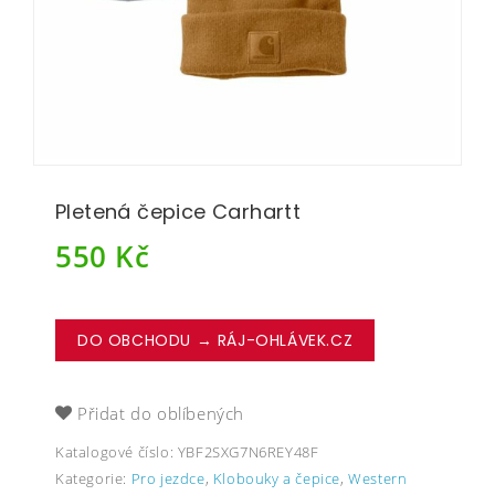
Pletená čepice Carhartt
550
Kč
DO OBCHODU → RÁJ-OHLÁVEK.CZ
Přidat do oblíbených
Katalogové číslo:
YBF2SXG7N6REY48F
Kategorie:
Pro jezdce
,
Klobouky a čepice
,
Western