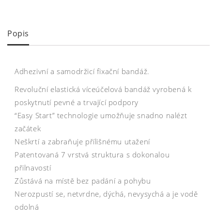
Popis
Adhezivní a samodržicí fixační bandáž.
Revoluční elastická víceúčelová bandáž vyrobená k
poskytnutí pevné a trvající podpory
“Easy Start” technologie umožňuje snadno nalézt
začátek
Neškrtí a zabraňuje přílišnému utažení
Patentovaná 7 vrstvá struktura s dokonalou
přilnavostí
Zůstává na místě bez padání a pohybu
Nerozpustí se, netvrdne, dýchá, nevysychá a je vodě
odolná