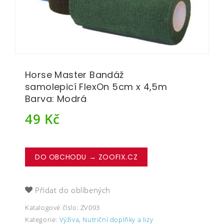
Horse Master Bandáž
samolepicí FlexOn 5cm x 4,5m
Barva: Modrá
49
Kč
DO OBCHODU → ZOOFIX.CZ
Přidat do oblíbených
Katalogové číslo:
ZV093
Kategorie:
Výživa
,
Nutriční doplňky a lizy