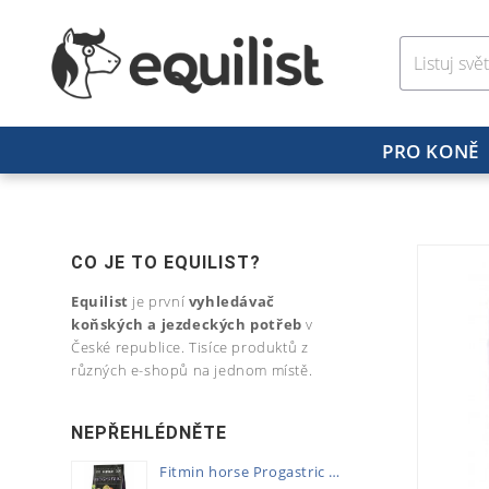
PRO KONĚ
CO JE TO EQUILIST?
Equilist
je první
vyhledávač
koňských a jezdeckých potřeb
v
České republice. Tisíce produktů z
různých e-shopů na jednom místě.
NEPŘEHLÉDNĚTE
Fitmin horse Progastric 20kg