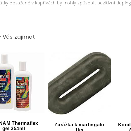
látky obsažené v kopřivách by mohly způsobit pozitivní dopi
 Vás zajímat
NAM Thermaflex
Zarážka k martingalu
Kondi
gel 354ml
1ks