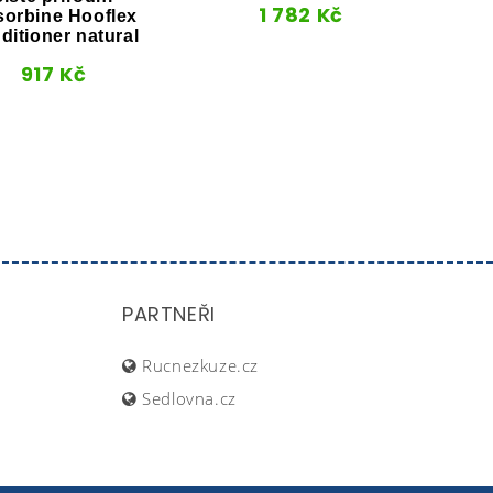
1 782
Kč
orbine Hooflex
poh
ditioner natural
917
Kč
PARTNEŘI
Rucnezkuze.cz
Sedlovna.cz