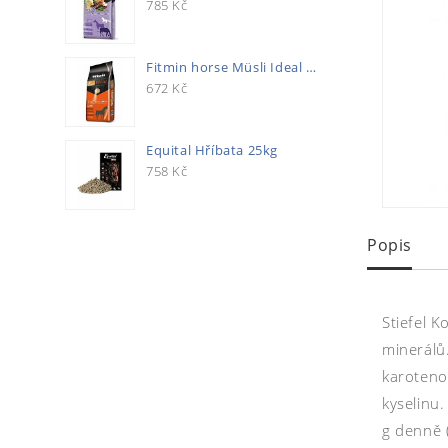
785
Kč
Fitmin horse Müsli Ideal 20kg
672
Kč
Equital Hříbata 25kg
758
Kč
Popis
Stiefel 
minerálů.
karotenoi
kyselinu
g denně 