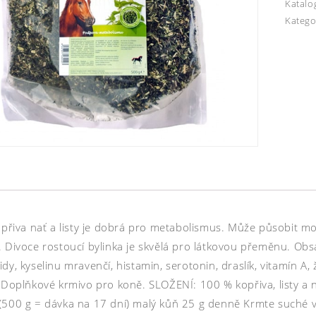
Katalo
Katego
Kopřiva nať a listy je dobrá pro metabolismus. Může působit m
 Divoce rostoucí bylinka je skvělá pro látkovou přeměnu. Obsah
dy, kyselinu mravenčí, histamin, serotonin, draslík, vitamín A,
. Doplňkové krmivo pro koně. SLOŽENÍ: 100 % kopřiva, listy 
(500 g = dávka na 17 dní) malý kůň 25 g denně Krmte suché v 