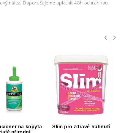
ngový nález. Doporučujeme uplatnit 48h ochrannou
cioner na kopyta
Slim pro zdravé hubnutí
Manga
čistě přírodní