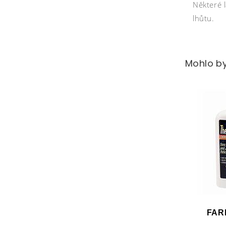
Některé 
lhůtu.
Mohlo by
FAR