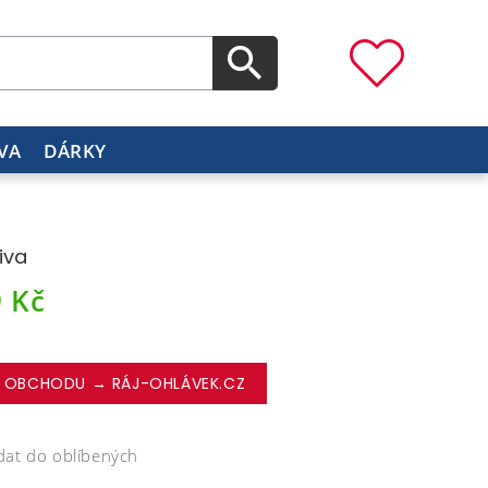
VA
DÁRKY
iva
9
Kč
 OBCHODU → RÁJ-OHLÁVEK.CZ
dat do oblíbených