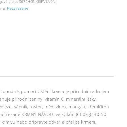
gové číslo:
S672HGNXJ6PVLV9N
rie:
Nezařazené
očopudně, pomoci čištění krve a je přírodním zdrojem
uje přírodní taniny, vitamín C, minerální látky,
 železo, vápník, fosfor, měď, zinek, mangan, křemičitou
a nať řezané KRMNÝ NÁVOD: velký kůň (600kg): 30-50
krmivu nebo připravte odvar a přelijte krmení.