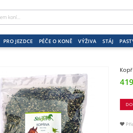
PRO JEZDCE
PÉČE O KONĚ
VÝŽIVA
STÁJ
PAST
Kopř
41
DO
Při