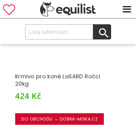
Krmivo pro koně LaSARD Ročci
20kg
424
Kč
DO OBCHODU → DOBRÁ-MISKA.CZ