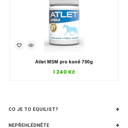
Atlet MSM pro koně 700g
L
1 240
Kč
CO JE TO EQUILIST?
NEPŘEHLÉDNĚTE