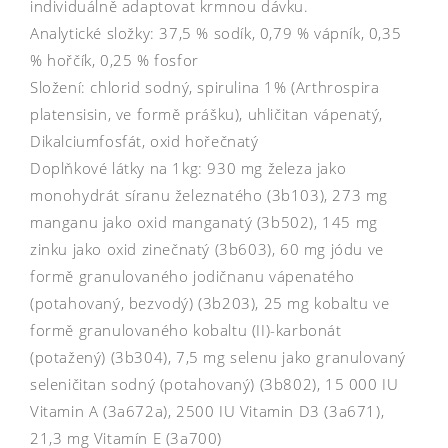
individuálně adaptovat krmnou dávku.
Analytické složky: 37,5 % sodík, 0,79 % vápník, 0,35
% hořčík, 0,25 % fosfor
Složení: chlorid sodný, spirulina 1% (Arthrospira
platensisin, ve formě prášku), uhličitan vápenatý,
Dikalciumfosfát, oxid hořečnatý
Doplňkové látky na 1kg: 930 mg železa jako
monohydrát síranu železnatého (3b103), 273 mg
manganu jako oxid manganatý (3b502), 145 mg
zinku jako oxid zinečnatý (3b603), 60 mg jódu ve
formě granulovaného jodičnanu vápenatého
(potahovaný, bezvodý) (3b203), 25 mg kobaltu ve
formě granulovaného kobaltu (II)-karbonát
(potažený) (3b304), 7,5 mg selenu jako granulovaný
seleničitan sodný (potahovaný) (3b802), 15 000 IU
Vitamin A (3a672a), 2500 IU Vitamin D3 (3a671),
21,3 mg Vitamín E (3a700)