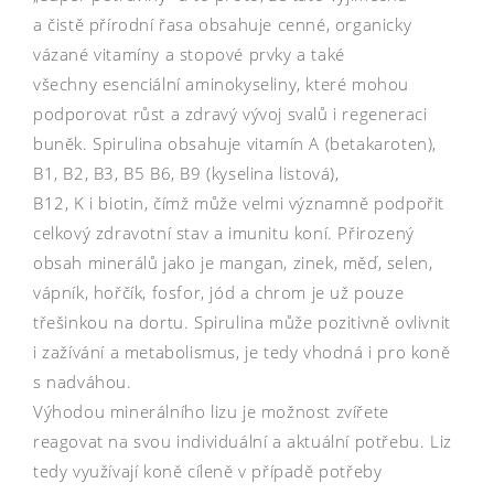
a čistě přírodní řasa obsahuje cenné, organicky
vázané vitamíny a stopové prvky a také
všechny esenciální aminokyseliny, které mohou
podporovat růst a zdravý vývoj svalů i regeneraci
buněk. Spirulina obsahuje vitamín A (betakaroten),
B1, B2, B3, B5 B6, B9 (kyselina listová),
B12, K i biotin, čímž může velmi významně podpořit
celkový zdravotní stav a imunitu koní. Přirozený
obsah minerálů jako je mangan, zinek, měď, selen,
vápník, hořčík, fosfor, jód a chrom je už pouze
třešinkou na dortu. Spirulina může pozitivně ovlivnit
i zažívání a metabolismus, je tedy vhodná i pro koně
s nadváhou.
Výhodou minerálního lizu je možnost zvířete
reagovat na svou individuální a aktuální potřebu. Liz
tedy využívají koně cíleně v případě potřeby