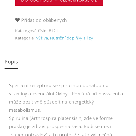
DO OBCHODU → CLEVERHORSE.CZ
Přidat do oblíbených
Katalogové číslo:
8121
Kategorie:
Výživa
,
Nutriční doplňky a lizy
Popis
Speciální receptura se spirulinou bohatou na
vitamíny a esenciální živiny. Pomáhá při nasvalení a
může pozitivně působit na energetický
metabolismus.
Spirulina (Arthrospira platensisin, zde ve formě
prášku) je zdraví prospěšná řasa. Řadí se mezi
„super potraviny“ a to proto, že tato výjimečná