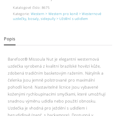
Katalogové číslo:
8675
Kategorie:
Western > Western pro koně > Westernové
uzdečky, bosaly, sidepully > Uždění s udidlem
Popis
Barefoot® Missoula Nut je elegantní westernová
uzdečka vyrobená z kvalitní brazilské hovězí kůže,
zdobená tradičním basketovým ražením. Nátylník a
čelenka jsou jemně polstrované pro maximální
pohodlí koně. Nastavitelné lícnice jsou vybavené
koženými rychloupínacími smyčkami, které umožňují
snadnou výměnu udidla nebo použití obnosku.
Uzdečka je vhodná pro ježdění s udidlem i
bezudidlově (např. s hackamore). Dostupná v