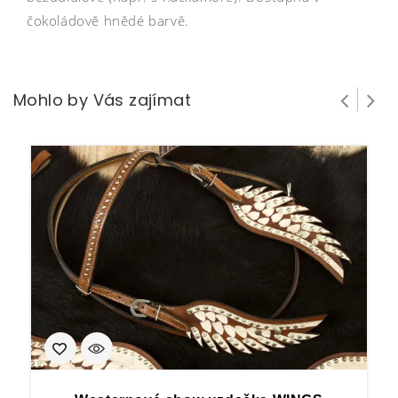
čokoládově hnědé barvě.
Mohlo by Vás zajímat