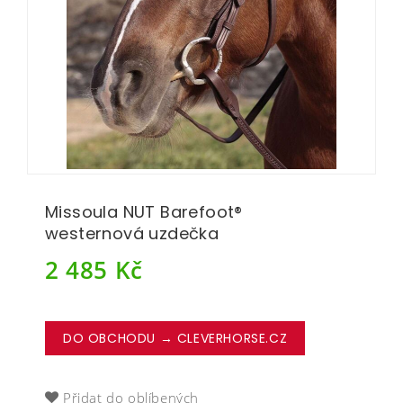
Missoula NUT Barefoot®
westernová uzdečka
2 485
Kč
DO OBCHODU → CLEVERHORSE.CZ
Přidat do oblíbených