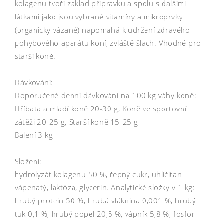
kolagenu tvoří základ přípravku a spolu s dalšími
látkami jako jsou vybrané vitamíny a mikroprvky
(organicky vázané) napomáhá k udržení zdravého
pohybového aparátu koní, zvláště šlach. Vhodné pro
starší koně.
Dávkování:
Doporučené denní dávkování na 100 kg váhy koně:
Hříbata a mladí koně 20-30 g, Koně ve sportovní
zátěži 20-25 g, Starší koně 15-25 g
Balení 3 kg
Složení:
hydrolyzát kolagenu 50 %, řepný cukr, uhličitan
vápenatý, laktóza, glycerin. Analytické složky v 1 kg:
hrubý protein 50 %, hrubá vláknina 0,001 %, hrubý
tuk 0,1 %, hrubý popel 20,5 %, vápník 5,8 %, fosfor