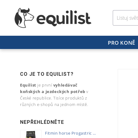
PRO KONĚ
CO JE TO EQUILIST?
Equilist
je první
vyhledávač
koňských a jezdeckých potřeb
v
České republice. Tisíce produktů z
různých e-shopů na jednom místě.
NEPŘEHLÉDNĚTE
Fitmin horse Progastric 20kg