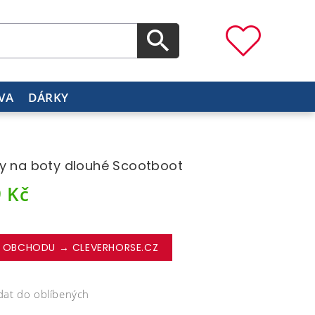
VA
DÁRKY
y na boty dlouhé Scootboot
9
Kč
 OBCHODU → CLEVERHORSE.CZ
dat do oblíbených