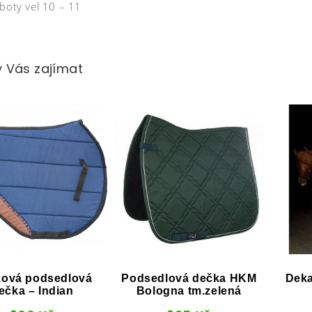
boty vel 10 – 11
 Vás zajímat
ová podsedlová
Podsedlová dečka HKM
Deka
ečka – Indian
Bologna tm.zelená