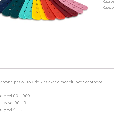
Katalo
Katego
arevné pásky jsou do klasického modelu bot Scootboot.
boty vel 00 – 000
boty vel 00 – 3
oty vel 4 – 9