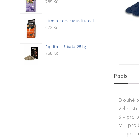
785
Kč
Fitmin horse Müsli Ideal 20kg
672
Kč
Equital Hříbata 25kg
758
Kč
Popis
Dlouhé b
Velikosti
S – pro 
M – pro 
L – pro b