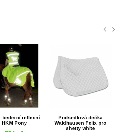
 bederní reflexní
Podsedlová dečka
Pods
HKM Pony
Waldhausen Felix pro
Bol
shetty white