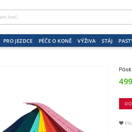
PRO JEZDCE
PÉČE O KONĚ
VÝŽIVA
STÁJ
PAST
Pásk
49
DO
Při