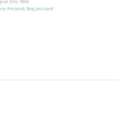
gové číslo:
9006
rie:
Pro koně
,
Boty pro koně