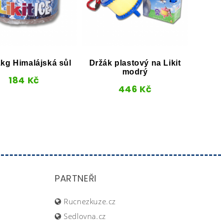
Ty
 1kg Himalájská sůl
Držák plastový na Likit
modrý
184
Kč
446
Kč
PARTNEŘI
Rucnezkuze.cz
Sedlovna.cz