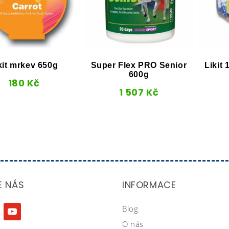
kit mrkev 650g
Super Flex PRO Senior
Likit
600g
180
Kč
1 507
Kč
E NÁS
INFORMACE
Blog
agram
youtube
O nás