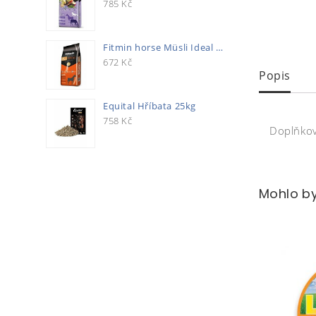
785
Kč
Fitmin horse Müsli Ideal 20kg
672
Kč
Popis
Equital Hříbata 25kg
758
Kč
Doplňkov
Mohlo by