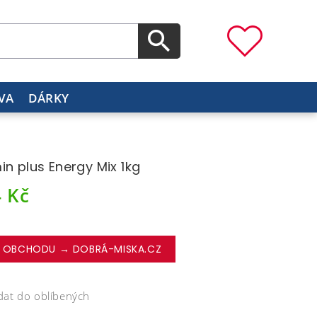
VA
DÁRKY
in plus Energy Mix 1kg
4
Kč
 OBCHODU → DOBRÁ-MISKA.CZ
dat do oblíbených