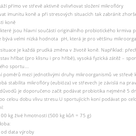
áží přímo ve střevě aktivně ovlivňovat složení mikroflóry
at imunitu koně a při stresových situacích tak zabránit zhorš
ti koně
, které jsou hlavní součástí originálního probiotického krmiv
 bývá velmi nízká hodnota pH, která je pro většinu mikroorgani
 situace je každá prudká změna v životě koně. Například: pře
dstav hříbat (pro klisnu i pro hříbě), vysoká fyzická zátěž – s
ého sportu….
 poměrů mezi jednotlivými druhy mikroorganismů ve střevě koně
á stabilita mikroflóry (eubióza) ve střevech je závislá na pra
 důvodů je doporučeno začít podávat probiotika nejméně 5 
po celou dobu vlivu stresu.U sportujících koní podávat po ce
í:
100 kg živé hmotnosti (500 kg kůň = 75 g)
doba:
 od data výroby