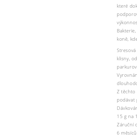
které dok
podporov
výkonnos
Bakterie
koně, kde
Stresová
klisny, o
parkurov
Vyrovnání
dlouhodob
Z těchto
podávat 
Dávkován
15 g na 
Záruční 
6 měsíců