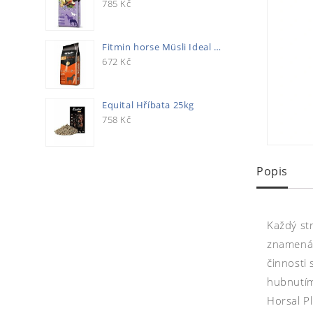
785
Kč
Fitmin horse Müsli Ideal 20kg
672
Kč
Equital Hříbata 25kg
758
Kč
Popis
Každý str
znamená 
činnosti 
hubnutím
Horsal P