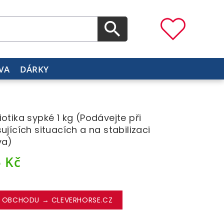
VA
DÁRKY
iotika sypké 1 kg (Podávejte při
sujících situacích a na stabilizaci
va)
5
Kč
 OBCHODU → CLEVERHORSE.CZ