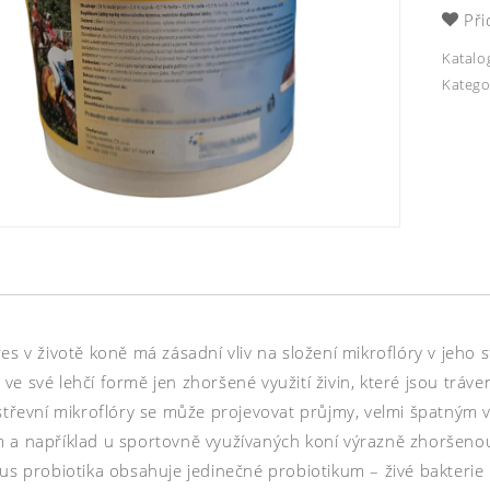
Při
Katalo
Katego
es v životě koně má zásadní vliv na složení mikroflóry v jeho
ve své lehčí formě jen zhoršené využití živin, které jsou trá
střevní mikroflóry se může projevovat průjmy, velmi špatným vy
 a například u sportovně využívaných koní výrazně zhoršeno
lus probiotika obsahuje jedinečné probiotikum – živé bakterie