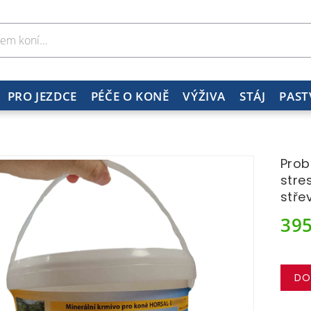
PRO JEZDCE
PÉČE O KONĚ
VÝŽIVA
STÁJ
PAST
Prob
stre
stře
39
DO