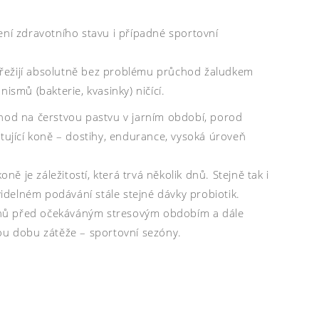
ení zdravotního stavu i případné sportovní
a přežijí absolutně bez problému průchod žaludkem
smů (bakterie, kvasinky) ničící.
chod na čerstvou pastvu v jarním období, porod
portující koně – dostihy, endurance, vysoká úroveň
 je záležitostí, která trvá několik dnů. Stejně tak i
videlném podávání stále stejné dávky probiotik.
dnů před očekáváným stresovým obdobím a dále
lou dobu zátěže – sportovní sezóny.