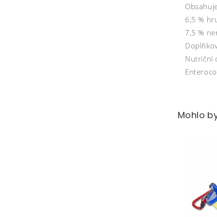
Obsahuje
6,5 % hr
7,5 % ne
Doplňkov
Nutriční 
Enteroco
Mohlo by