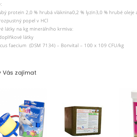
:
ubý protein 2,0 % hrubá vláknina0,2 % lyzin3,0 % hrubé oleje
rozpustný popel v HCl
é látky na kg minerálního krmiva:
doplňkové látky
cus faecium (DSM 7134) – Bonvital – 100 x 109 CFU/kg
 Vás zajímat