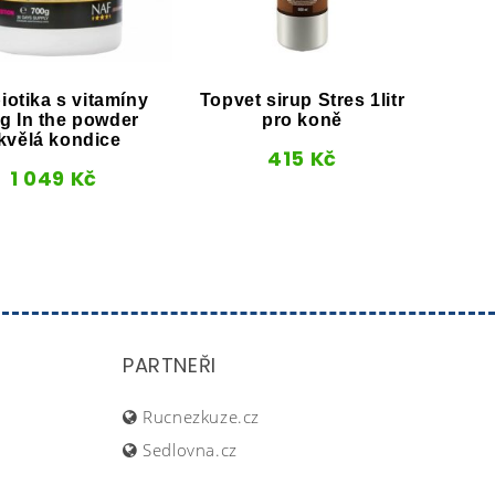
iotika s vitamíny
Topvet sirup Stres 1litr
Držák
g In the powder
pro koně
kvělá kondice
415
Kč
1 049
Kč
PARTNEŘI
Rucnezkuze.cz
Sedlovna.cz