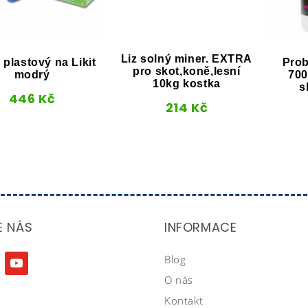
Liz solný miner. EXTRA
 plastový na Likit
Prob
pro skot,koně,lesní
modrý
700
10kg kostka
s
446
Kč
214
Kč
E NÁS
INFORMACE
Blog
agram
youtube
O nás
Kontakt