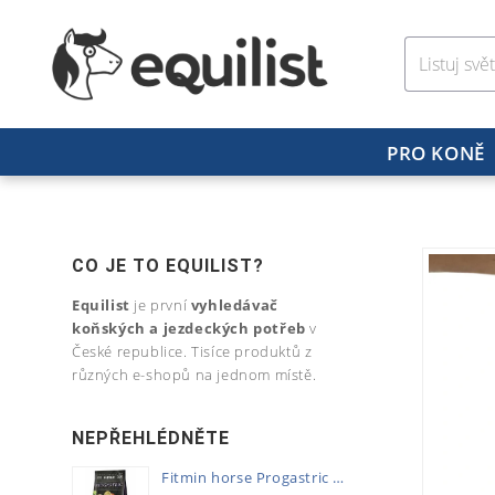
PRO KONĚ
CO JE TO EQUILIST?
Equilist
je první
vyhledávač
koňských a jezdeckých potřeb
v
České republice. Tisíce produktů z
různých e-shopů na jednom místě.
NEPŘEHLÉDNĚTE
Fitmin horse Progastric 20kg