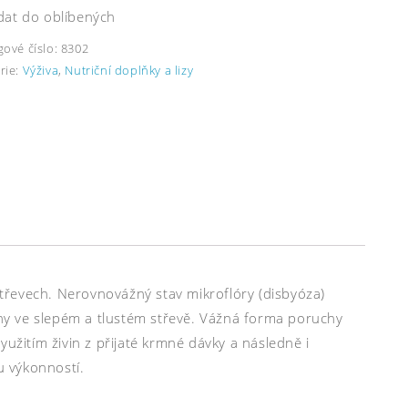
dat do oblíbených
gové číslo:
8302
rie:
Výživa
,
Nutriční doplňky a lizy
 střevech. Nerovnovážný stav mikroflóry (disbyóza)
veny ve slepém a tlustém střevě. Vážná forma poruchy
užitím živin z přijaté krmné dávky a následně i
u výkonností.