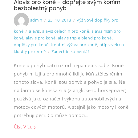
Alavis pro koně – dopřejte svým koním
bezbolestný pohyb
Author
Posted
Categories
admin
23. 10. 2018
Výživové doplňky pro
on
Tags
koně
alavis
,
alavis celadrin pro koně
,
alavis msm pro
koně
,
alavis pro koně
,
alavis triple blend pro koně
,
doplňky pro koně
,
kloubní výživa pro koně
,
přípravek na
on
klouby pro koně
Zanechte komentář
Alavis
Koně a pohyb patří už od nepaměti k sobě. Koně
pro
koně
pohyb milují a pro mnohé lidi je kůň ztělesněním
–
tohoto slova. Koně jsou pohyb a pohyb je síla. Ne
dopřejte
nadarmo se koňská síla (z anglického horsepower)
svým
používá jako označení výkonu automobilových a
koním
bezbolestný
motocyklových motorů. A stejně jako motory i koně
pohyb
potřebují péči. Co může pomoci…
Číst Více