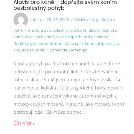
Alavis pro koně – dopřejte svým koním
bezbolestný pohyb
Author
Posted
Categories
admin
23. 10. 2018
Výživové doplňky pro
on
Tags
koně
alavis
,
alavis celadrin pro koně
,
alavis msm pro
koně
,
alavis pro koně
,
alavis triple blend pro koně
,
doplňky pro koně
,
kloubní výživa pro koně
,
přípravek na
on
klouby pro koně
Zanechte komentář
Alavis
Koně a pohyb patří už od nepaměti k sobě. Koně
pro
koně
pohyb milují a pro mnohé lidi je kůň ztělesněním
–
tohoto slova. Koně jsou pohyb a pohyb je síla. Ne
dopřejte
nadarmo se koňská síla (z anglického horsepower)
svým
používá jako označení výkonu automobilových a
koním
bezbolestný
motocyklových motorů. A stejně jako motory i koně
pohyb
potřebují péči. Co může pomoci…
Číst Více