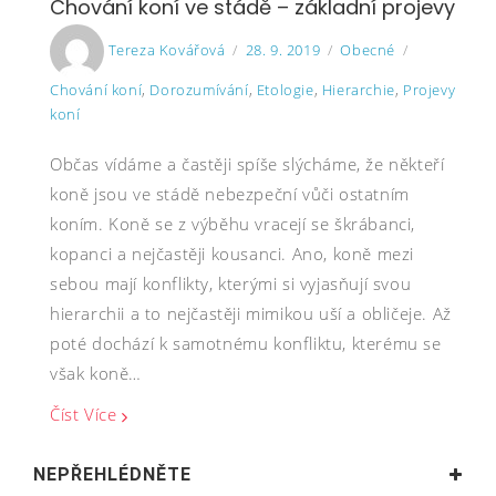
Chování koní ve stádě – základní projevy
Author
Posted
Categories
Tags
Tereza Kovářová
28. 9. 2019
Obecné
on
Chování koní
,
Dorozumívání
,
Etologie
,
Hierarchie
,
Projevy
koní
Občas vídáme a častěji spíše slýcháme, že někteří
koně jsou ve stádě nebezpeční vůči ostatním
koním. Koně se z výběhu vracejí se škrábanci,
kopanci a nejčastěji kousanci. Ano, koně mezi
sebou mají konflikty, kterými si vyjasňují svou
hierarchii a to nejčastěji mimikou uší a obličeje. Až
poté dochází k samotnému konfliktu, kterému se
však koně…
Číst Více
NEPŘEHLÉDNĚTE