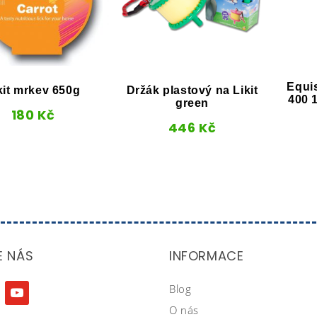
Equi
kit mrkev 650g
Držák plastový na Likit
400 
green
180
Kč
446
Kč
E NÁS
INFORMACE
Blog
agram
youtube
O nás