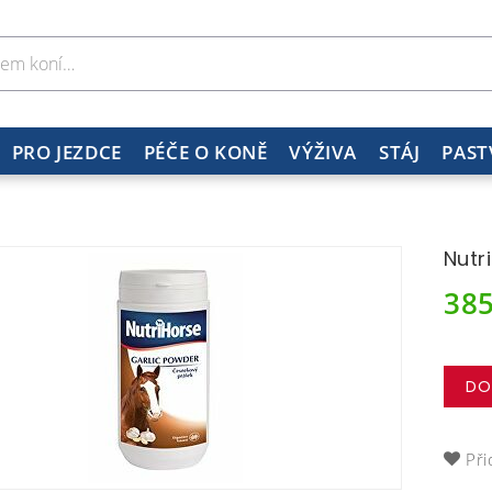
PRO JEZDCE
PÉČE O KONĚ
VÝŽIVA
STÁJ
PAST
Nutr
38
DO
Při