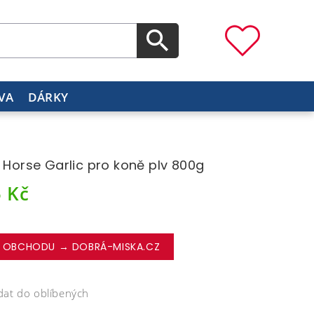
VA
DÁRKY
i Horse Garlic pro koně plv 800g
5
Kč
 OBCHODU → DOBRÁ-MISKA.CZ
dat do oblíbených