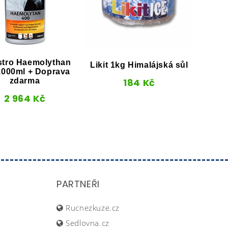
stro Haemolythan
Likit 1kg Himalájská sůl
Držák
1000ml + Doprava
zdarma
184
Kč
2 964
Kč
PARTNEŘI
Rucnezkuze.cz
Sedlovna.cz