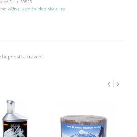
gové číslo:
30525
rie:
Výživa
,
Nutriční doplňky a lizy
hopnosti a trávení