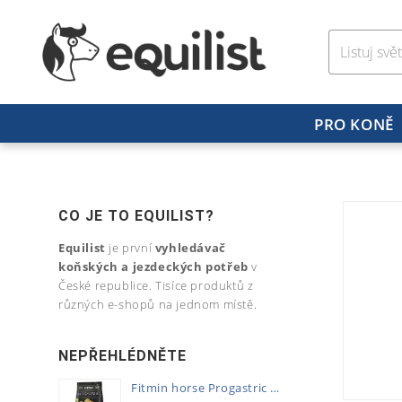
PRO KONĚ
CO JE TO EQUILIST?
Equilist
je první
vyhledávač
koňských a jezdeckých potřeb
v
České republice. Tisíce produktů z
různých e-shopů na jednom místě.
NEPŘEHLÉDNĚTE
Fitmin horse Progastric 20kg