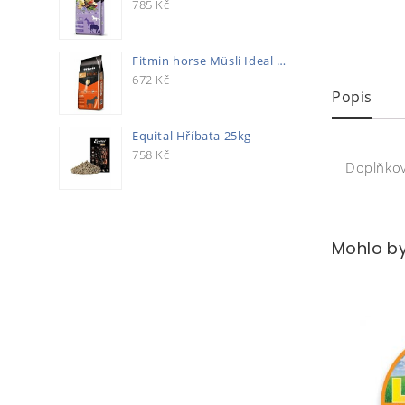
785
Kč
Fitmin horse Müsli Ideal 20kg
672
Kč
Popis
Equital Hříbata 25kg
758
Kč
Doplňkov
Mohlo by